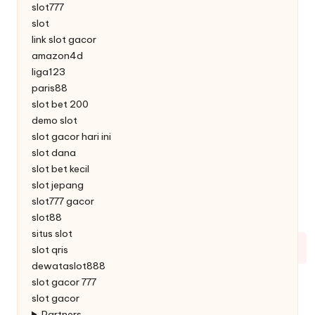
slot777
slot
link slot gacor
amazon4d
liga123
paris88
slot bet 200
demo slot
slot gacor hari ini
slot dana
slot bet kecil
slot jepang
slot777 gacor
slot88
situs slot
slot qris
dewataslot888
slot gacor 777
slot gacor
Partners