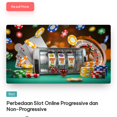
Read More
Posted
Slot
in
Perbedaan Slot Online Progressive dan
Non-Progressive