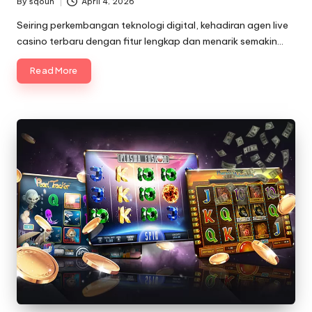
By
sqoun
April 4, 2026
Posted
by
Seiring perkembangan teknologi digital, kehadiran agen live
casino terbaru dengan fitur lengkap dan menarik semakin…
Read More