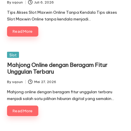
By
sqoun
Juli 6, 2026
Posted
by
Tips Akses Slot Maxwin Online Tanpa Kendala Tips akses
Slot Maxwin Online tanpa kendala menjadi…
Read More
Posted
Slot
in
Mahjong Online dengan Beragam Fitur
Unggulan Terbaru
By
sqoun
Mei 27, 2026
Posted
by
Mahjong online dengan beragam fitur unggulan terbaru
menjadi salah satu pilihan hiburan digital yang semakin…
Read More