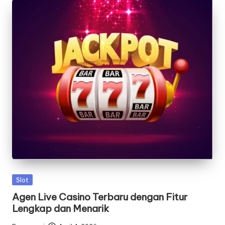
Posted
Slot
in
Agen Live Casino Terbaru dengan Fitur
Lengkap dan Menarik